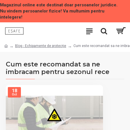
Magazinul online este destinat doar persoanelor juridice.
Nu vindem persoanelor fizice! Va multumim pentru
intelegere!
Blog - Echipamente de protecție
Cum este recomandat sa ne imbra
Cum este recomandat sa ne
imbracam pentru sezonul rece
18
Oct