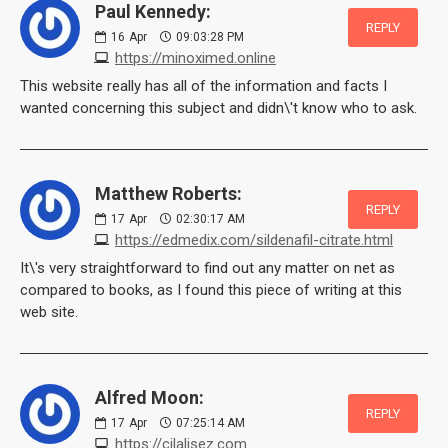
Paul Kennedy:
REPLY
16
Apr
09:03:28 PM
https://minoximed.online
This website really has all of the information and facts I
wanted concerning this subject and didn\'t know who to ask.
Matthew Roberts:
REPLY
17
Apr
02:30:17 AM
https://edmedix.com/sildenafil-citrate.html
It\'s very straightforward to find out any matter on net as
compared to books, as I found this piece of writing at this
web site.
Alfred Moon:
REPLY
17
Apr
07:25:14 AM
https://cilalisez.com