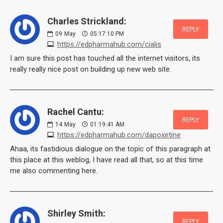
Charles Strickland:
REPLY
09
May
05:17:10 PM
https://edpharmahub.com/cialis
I am sure this post has touched all the internet visitors, its
really really nice post on building up new web site.
Rachel Cantu:
REPLY
14
May
01:19:41 AM
https://edpharmahub.com/dapoxetine
Ahaa, its fastidious dialogue on the topic of this paragraph at
this place at this weblog, I have read all that, so at this time
me also commenting here.
Shirley Smith:
REPLY