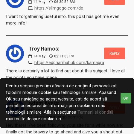
14
May
06:30:52 AM
https://slimgogo.com/de
I want forgathering useful info, this post has got me even
more info!
Troy Ramos:
REPLY
14
May
02:11:03 PM
https://edpharmahub.com/kamagra
There is certainly a lot to find out about this subject. I love all
the points you have made.
Pentru scopuri precum afișarea de conținut personalizat,
folosim module cookie sau tehnologii similare. Apăsând
OK
OK sau navigând pe acest website, ești de acord să
Adam Ayala:
permiți colectarea de informații prin cookie-uri sau
REPLY
14
May
08:01:00 PM
tehnologii similare. Află în secțiunea
Termeni si conditii
https://slimgogo.com/dk
mai multe despre cookie-uri.
Hey there! I\'ve been following your site for a while now and
finally got the bravery to go ahead and give you a shout out