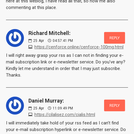
here at this weblog, I have read all that, so now me also
commenting at this place.
Richard Mitchell:
REPLY
25
Apr
04:57:41 PM
https://cenforce.online/cenforce-100mg.html
I will right away grasp your rss as I can not in finding your e-
mail subscription link or e-newsletter service. Do you’ve any?
Kindly let me understand in order that I may just subscribe.
Thanks.
Daniel Murray:
REPLY
25
Apr
11:09:49 PM
https://cilalisez.com/cialis.html
I will immediately take hold of your rss feed as I can’t find
your e-mail subscription hyperlink or e-newsletter service. Do