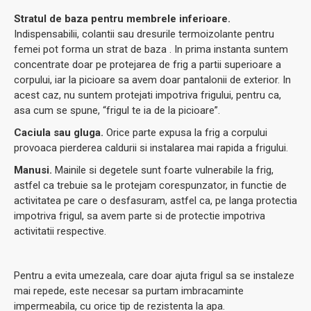
Stratul de baza pentru membrele inferioare.
Indispensabilii, colantii sau dresurile termoizolante pentru
femei pot forma un strat de baza . In prima instanta suntem
concentrate doar pe protejarea de frig a partii superioare a
corpului, iar la picioare sa avem doar pantalonii de exterior. In
acest caz, nu suntem protejati impotriva frigului, pentru ca,
asa cum se spune, “frigul te ia de la picioare”.
Caciula sau gluga.
Orice parte expusa la frig a corpului
provoaca pierderea caldurii si instalarea mai rapida a frigului.
Manusi.
Mainile si degetele sunt foarte vulnerabile la frig,
astfel ca trebuie sa le protejam corespunzator, in functie de
activitatea pe care o desfasuram, astfel ca, pe langa protectia
impotriva frigul, sa avem parte si de protectie impotriva
activitatii respective.
Pentru a evita umezeala, care doar ajuta frigul sa se instaleze
mai repede, este necesar sa purtam imbracaminte
impermeabila, cu orice tip de rezistenta la apa.