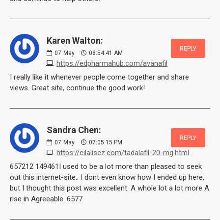
Karen Walton:
REPLY
07
May
08:54:41 AM
https://edpharmahub.com/avanafil
I really like it whenever people come together and share
views. Great site, continue the good work!
Sandra Chen:
REPLY
07
May
07:05:15 PM
https://cilalisez.com/tadalafil-20-mg.html
657212 149461I used to be a lot more than pleased to seek
out this internet-site.. I dont even know how I ended up here,
but I thought this post was excellent. A whole lot a lot more A
rise in Agreeable. 6577