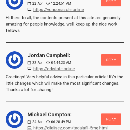
REPLY
22
Apr
12:24:51 AM
https://voriconazole.online
Hi there to all, the contents present at this site are genuinely
amazing for people knowledge, well, keep up the nice work
fellows.
Jordan Campbell:
REPLY
22
Apr
04:44:23 AM
https://orlistate.online
Greetings! Very helpful advice in this particular article! It\'s the
little changes which will make the most significant changes.
Thanks a lot for sharing!
Michael Compton:
REPLY
24
Apr
06:28:49 PM
https://cilalisez.com/tadalafil-5mg.html