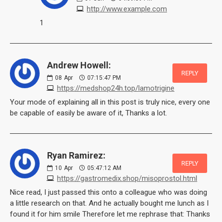
http://www.example.com
1
Andrew Howell:
REPLY
08
Apr
07:15:47 PM
https://medshop24h.top/lamotrigine
Your mode of explaining all in this post is truly nice, every one
be capable of easily be aware of it, Thanks a lot.
Ryan Ramirez:
REPLY
10
Apr
05:47:12 AM
https://gastromedix.shop/misoprostol.html
Nice read, I just passed this onto a colleague who was doing
a little research on that. And he actually bought me lunch as I
found it for him smile Therefore let me rephrase that: Thanks