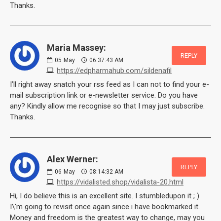
Thanks.
Maria Massey:
REPLY
05
May
06:37:43 AM
https://edpharmahub.com/sildenafil
I’ll right away snatch your rss feed as I can not to find your e-
mail subscription link or e-newsletter service. Do you have
any? Kindly allow me recognise so that I may just subscribe.
Thanks.
Alex Werner:
REPLY
06
May
08:14:32 AM
https://vidalisted.shop/vidalista-20.html
Hi, I do believe this is an excellent site. I stumbledupon it ; )
I\'m going to revisit once again since i have bookmarked it.
Money and freedom is the greatest way to change, may you