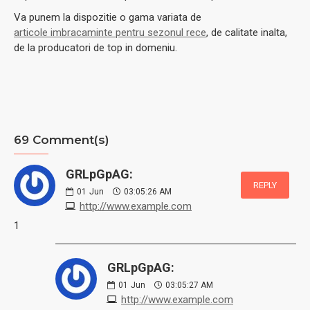
Va punem la dispozitie o gama variata de
articole imbracaminte pentru sezonul rece
, de calitate inalta,
de la producatori de top in domeniu.
69 Comment(s)
GRLpGpAG:
REPLY
01
Jun
03:05:26 AM
http://www.example.com
1
GRLpGpAG:
01
Jun
03:05:27 AM
http://www.example.com