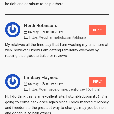
be rich and continue to help others.
Heidi Robinson:
REPLY
06
May
06:00:20 PM
https://edpharmahub.com/abhigra
My relatives all the time say that I am wasting my time here at
web, however I know I am getting familiarity everyday by
reading thes good articles or reviews.
Lindsay Haynes:
REPLY
06
May
09:39:53 PM
https://cenforce.online/cenforce-150.html
Hi, I do think this is an excellent site. I stumbledupon it ; ) I\'m
going to come back once again since I book marked it. Money
and freedom is the greatest way to change, may you be rich
and continue to help others.