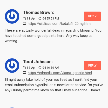
Thomas Brown:
REPLY
18
Apr
04:55:53 PM
https://cilalisez.com/tadalafil-20mg.html
These are actually wonderful ideas in regarding blogging. You
have touched some good points here. Any way keep up
wrinting.
Todd Johnson:
REPLY
19
Apr
04:16:30 AM
https://edmedix.com/viagra-generic.html
I’ll right away take hold of your rss feed as I can’t find your
email subscription hyperlink or e-newsletter service. Do you’ve
any? Kindly permit me know so that I may subscribe. Thanks.