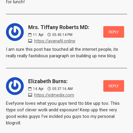
for lunch!
Mrs. Tiffany Roberts MD:
REPLY
11
Apr
05:45:14 PM
https://avanafil.online
I am sure this post has touched all the internet people, its
really really fastidious paragraph on building up new blog.
Elizabeth Burns:
REPLY
14
Apr
05:37:16 AM
https://edmedix.com
Evefyone loves what yyou guys tend tto bbe upp too. Thiis
ttype oof clever wotk andd exposure! Keep upp thee very
good woks guyys I’ve inclded you guys too my personal
blogroll.