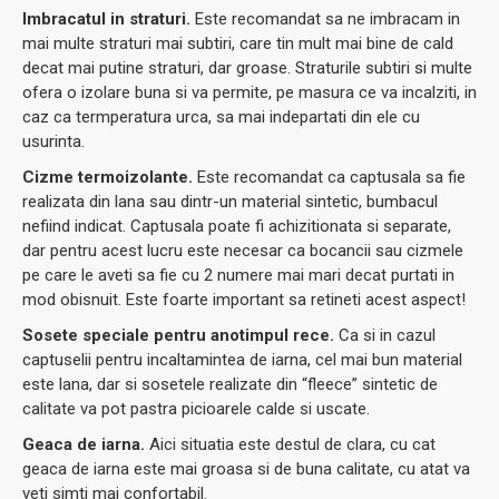
Imbracatul in straturi.
Este recomandat sa ne imbracam in
mai multe straturi mai subtiri, care tin mult mai bine de cald
decat mai putine straturi, dar groase. Straturile subtiri si multe
ofera o izolare buna si va permite, pe masura ce va incalziti, in
caz ca termperatura urca, sa mai indepartati din ele cu
usurinta.
Cizme termoizolante.
Este recomandat ca captusala sa fie
realizata din lana sau dintr-un material sintetic, bumbacul
nefiind indicat. Captusala poate fi achizitionata si separate,
dar pentru acest lucru este necesar ca bocancii sau cizmele
pe care le aveti sa fie cu 2 numere mai mari decat purtati in
mod obisnuit. Este foarte important sa retineti acest aspect!
Sosete speciale pentru anotimpul rece.
Ca si in cazul
captuselii pentru incaltamintea de iarna, cel mai bun material
este lana, dar si sosetele realizate din “fleece” sintetic de
calitate va pot pastra picioarele calde si uscate.
Geaca de iarna.
Aici situatia este destul de clara, cu cat
geaca de iarna este mai groasa si de buna calitate, cu atat va
veti simti mai confortabil.