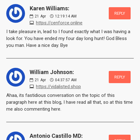
Karen Williams:
REPLY
21
Apr
12:19:14 AM
https://cenforce.online
I take pleasure in, lead to I found exactly what I was having a
look for. You have ended my four day long hunt! God Bless
you man. Have a nice day. Bye
William Johnson:
REPLY
21
Apr
04:37:57 AM
https://vidalisted.shop
Ahaa, its fastidious conversation on the topic of this
paragraph here at this blog, I have read all that, so at this time
me also commenting here.
Antonio Castillo MD: