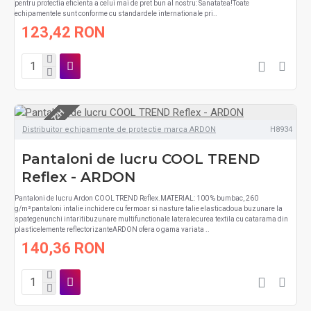
pentru protectia eficienta a celui mai de pret bun al nostru: Sanatatea!Toate
echipamentele sunt conforme cu standardele internationale pri..
123,42 RON
LIVRARE 48-72H
Distribuitor echipamente de protectie marca ARDON
H8934
Pantaloni de lucru COOL TREND
Reflex - ARDON
Pantaloni de lucru Ardon COOL TREND Reflex.MATERIAL: 100 % bumbac, 260
g/m²pantaloni intalie inchidere cu fermoar si nasture talie elasticadoua buzunare la
spategenunchi intaritibuzunare multifunctionale lateralecurea textila cu catarama din
plasticelemente reflectorizanteARDON ofera o gama variata ..
140,36 RON