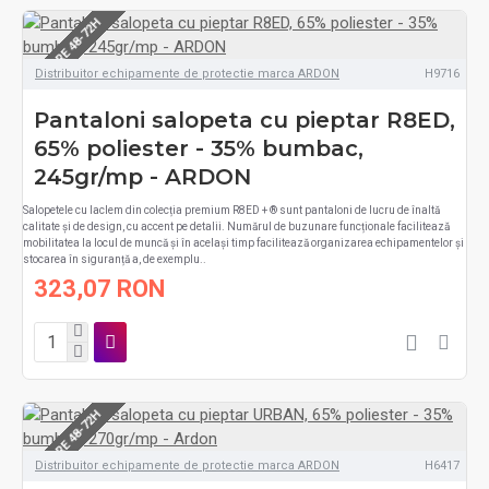
LIVRARE 48-72H
Distribuitor echipamente de protectie marca ARDON
H9716
Pantaloni salopeta cu pieptar R8ED,
65% poliester - 35% bumbac,
245gr/mp - ARDON
Salopetele cu laclem din colecția premium R8ED + ® sunt pantaloni de lucru de înaltă
calitate și de design, cu accent pe detalii. Numărul de buzunare funcționale facilitează
mobilitatea la locul de muncă și în același timp facilitează organizarea echipamentelor și
stocarea în siguranță a, de exemplu..
323,07 RON
LIVRARE 48-72H
Distribuitor echipamente de protectie marca ARDON
H6417