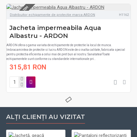
LIVRARE 48-72H
Distribuitor echipamente de protectie marca ARDON
H1162
Jacheta impermeabila Aqua
Albastru - ARDON
ARDON ofera o gama variata de echipamente de protectie la locul de munca.
Imbracamintea de protectie si lucru ARDON este de o inalta calitate, fabricata special
pentru protectia eficienta a celui mai de pret bun al nostru: Sanatatea!Toate
echipamentele sunt conforme cu standardele internationale pri..
315,81 RON
ALȚI CLIENȚI AU VIZITAT