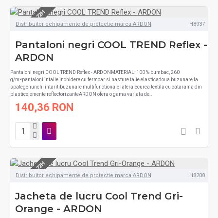
LIVRARE 48-72H
Distribuitor echipamente de protectie marca ARDON
H8937
Pantaloni negri COOL TREND Reflex -
ARDON
Pantaloni negri COOL TREND Reflex - ARDONMATERIAL: 100 % bumbac, 260
g/m²pantaloni intalie inchidere cu fermoar si nasture talie elasticadoua buzunare la
spategenunchi intaritibuzunare multifunctionale lateralecurea textila cu catarama din
plasticelemente reflectorizanteARDON ofera o gama variata de..
140,36 RON
LIVRARE 48-72H
Distribuitor echipamente de protectie marca ARDON
H8208
Jacheta de lucru Cool Trend Gri-
Orange - ARDON