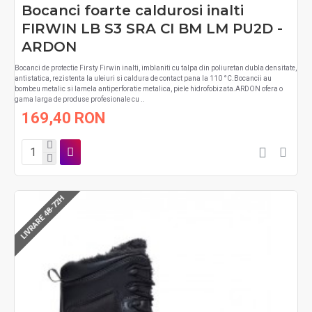
Bocanci foarte caldurosi inalti
FIRWIN LB S3 SRA CI BM LM PU2D -
ARDON
Bocanci de protectie Firsty Firwin inalti, imblaniti cu talpa din poliuretan dubla densitate,
antistatica, rezistenta la uleiuri si caldura de contact pana la 110 °C.Bocancii au
bombeu metalic si lamela antiperforatie metalica, piele hidrofobizata.ARDON ofera o
gama larga de produse profesionale cu ..
169,40 RON
LIVRARE 48-72H