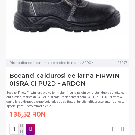
Distribuitor echipamente de protectie marca ARDON
G3097
Bocanci caldurosi de iarna FIRWIN
01SRA CI PU2D - ARDON
Bocanci Firsty Firwin fara protectie, imblaniti, cu talpa din poliuretan dubla densitate,
antistatica, rezistenta la uleiuri si caldura de contact pana la 110 °C.ARDON ofera o
gama larga de produse profesionale cu o calitate si functionalitate excelenta, fabricate
special pentru protectia eficienta ..
135,52 RON