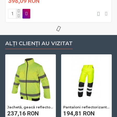
398,09 RON
ALȚI CLIENȚI AU VIZITAT
Jachetă, geacă reflectorizanta de iarnă, 2 în 1 cu mâneci detașabile
Pantaloni reflectorizanti de lucru HOWARD galben / portocaliu
237,16 RON
194,81 RON