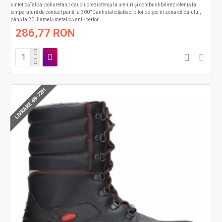
sinteticăTalpa :poliuretan / cauciucrezistență la uleiuri și combustibilirezistență la
temperatură de contact până la 300°Cantistaticăabsorbitor de șoc în zona călcâiului,
până la 20 Jlamelă metalică anti-perfor..
286,77 RON
LIVRARE 48-72H