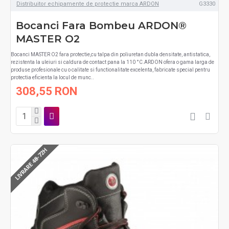
Distribuitor echipamente de protectie marca ARDON
G3330
Bocanci Fara Bombeu ARDON®
MASTER O2
Bocanci MASTER O2 fara protectie,cu talpa din poliuretan dubla densitate, antistatica,
rezistenta la uleiuri si caldura de contact pana la 110 °C.ARDON ofera o gama larga de
produse profesionale cu o calitate si functionalitate excelenta, fabricate special pentru
protectia eficienta la locul de munc..
308,55 RON
LIVRARE 48-72H