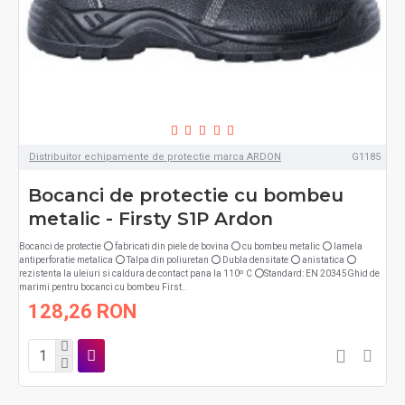
Distribuitor echipamente de protectie marca ARDON
G1185
Bocanci de protectie cu bombeu
metalic - Firsty S1P Ardon
Bocanci de protectie ⭕ fabricati din piele de bovina ⭕ cu bombeu metalic ⭕ lamela
antiperforatie metalica ⭕ Talpa din poliuretan ⭕ Dubla densitate ⭕ anistatica ⭕
rezistenta la uleiuri si caldura de contact pana la 110º C ⭕Standard: EN 20345Ghid de
marimi pentru bocanci cu bombeu First..
128,26 RON