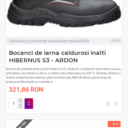
Distribuitor echipamente de protectie marca ARDON
G3123
Bocanci de iarna caldurosi inalti
HIBERNUS S3 - ARDON
Bocanci de protectie pentru iarna Hibernus S3, imblaniti, cu talpa din poliuretan/cauciuc,
antistatica, rezistenta la uleiuri si caldura de contact pana la 300 °C. Bombeu metalic si
lamela antiperforatie metalica, piele hidrofobizata.ARDON ofera o gama larga de
produse profesionale cu o calitate si ..
321,86 RON
--6 %