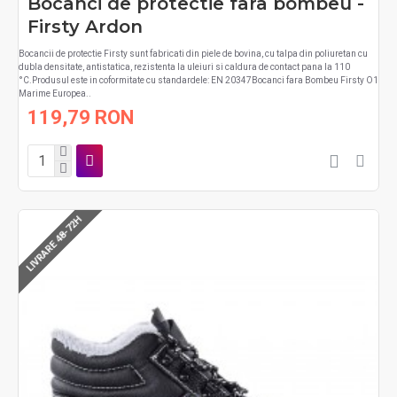
Bocanci de protectie fara bombeu -
Firsty Ardon
Bocancii de protectie Firsty sunt fabricati din piele de bovina, cu talpa din poliuretan cu
dubla densitate, antistatica, rezistenta la uleiuri si caldura de contact pana la 110
°C.Produsul este in coformitate cu standardele: EN 20347Bocanci fara Bombeu Firsty O1
Marime Europea..
119,79 RON
LIVRARE 48-72H