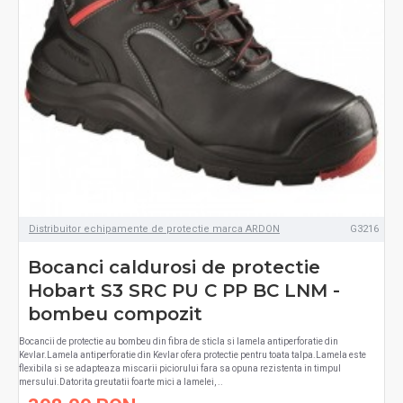
Distribuitor echipamente de protectie marca ARDON
G3216
Bocanci caldurosi de protectie
Hobart S3 SRC PU C PP BC LNM -
bombeu compozit
Bocancii de protectie au bombeu din fibra de sticla si lamela antiperforatie din
Kevlar.Lamela antiperforatie din Kevlar ofera protectie pentru toata talpa.Lamela este
flexibila si se adapteaza miscarii piciorului fara sa opuna rezistenta in timpul
mersului.Datorita greutatii foarte mici a lamelei, ..