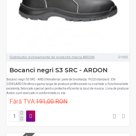
Distribuitor echipamente de protectie marca ARDON
G1055
Bocanci negri S3 SRC - ARDON
Bocanci negri S3 SRC - ARDONmaterial: piele de bivoltalpă : PU2Dstandard : EN
20345ARDON ofera o gama larga de produse profesionale cu o calitate si functionalitate
excelenta, fabricate special pentru protectia eficienta la locul de munca. Linia de produse
Ardon sunt realizate in conformitate cu sta..
Fără TVA:
191,00 RON