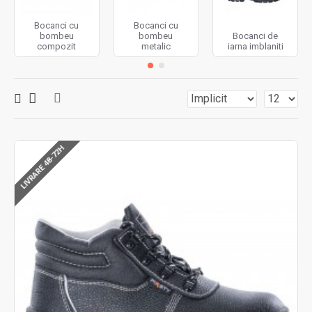
Bocanci cu
Bocanci cu
bombeu
bombeu
Bocanci de
compozit
metalic
iarna imblaniti
LIVRARE 48-72H