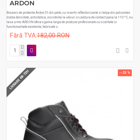
ARDON
Bocanci de protectie Ardon S1 din piele, cu insertii reflectorizante si talpa din poliuretan
dubla densitate, antistatica, rezistenta la uleiuri si caldura de contact pana la 110 °C, nu
lasa urme.ARDON ofera o gama larga de produse profesionale cu o calitate si
functionalitate excelenta, fabricate s..
Fără TVA:
182,00 RON
LIVRARE 48-72H
--23 %