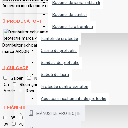
Bocanci de iarna imblaniti
Accesorii incaltaminte de protectie
Bocanci de santier
PRODUCĂTORI
Bocanci fara bombeu
Pantofi de protectie
Distribuitor echipamente de protectie
Cizme de protectie
marca ARDON
Sandale de protectie
CULOARE
Saboti de lucru
Galben
Negru
Alb
Gri
Bleumarin
Albastru
Protectie pentru vizitatori
Verde
Rosu
Maro
Bej
Accesorii incaltaminte de protectie
MĂRIME
MĂNUȘI DE PROTECȚIE
35
36
37
38
39
40
41
42
43