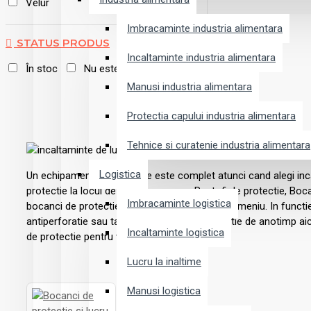
Velur
Imbracaminte industria alimentara
STATUS PRODUS
Incaltaminte industria alimentara
În stoc
Nu este pe stoc
Manusi industria alimentara
Protectia capului industria alimentara
Tehnice si curatenie industria alimentara
Logistica
Un echipament de protectie este complet atunci cand alegi inc
protectie la locul de munca, precum: Pantofi de protectie, Boca
Imbracaminte logistica
bocanci de protectie rezistenti pentru orice domeniu. In funct
antiperforatie sau talpi rezistente sau in functie de anotimp aic
Incaltaminte logistica
de protectie pentru vara
Lucru la inaltime
Manusi logistica