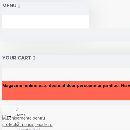
MENU
YOUR CART
Magazinul online este destinat doar persoanelor juridice. Nu 
Home
Livrare și Plată