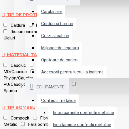
Carabiniere
TIP DE PROTECȚIE
Centuri si hamuri
Caldura
Frig
Mecanica
Riscuri minime
Sudura
Corzi si cabluri
Uleiuri
Mijloace de legatura
MATERIAL TALPA
Opritoare de cadere
Cauciuc
EVA
MD/Cauciuc
Phylon
Accesorii pentru lucrul la inaltime
Phylon/Cauciuc
Pluta
PU/Cauciuc
PU/PU
PVC
ECHIPAMENTE
Spuma
Confectii metalice
TIP BOMBEU
Imbracaminte confectii metalice
Compozit
Fibra de sticla
Metalic
Fara bombeu
Incaltaminte confectii metalice