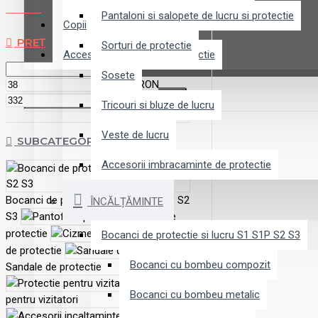
Pantaloni si salopete de lucru si protectie
Copii
PREȚ
Sorturi de protectie
Accesorii echipamente protectie
Sosete
RON
RON
Tricouri si bluze de lucru
Veste de lucru
SUBCATEGORII
Accesorii imbracaminte de protectie
Bocanci de protectie si lucru S1 S1P S2
ÎNCĂLȚĂMINTE
S3
Pantofi de
protectie
Cizme
Bocanci de protectie si lucru S1 S1P S2 S3
de protectie
Bocanci cu bombeu compozit
Sandale de protectie
Protectie
Bocanci cu bombeu metalic
pentru vizitatori