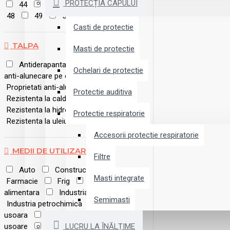
PROTECȚIA CAPULUI
44
45
46
47
48
49
50
Casti de protectie
TALPA
Masti de protectie
Antiderapanta
Proprietati
Ochelari de protectie
anti-alunecare pe ceramica
Proprietati anti-alunecare pe otel
Protectie auditiva
Rezistenta la caldura de contact
Rezistenta la hidrocarburi
Protectie respiratorie
Rezistenta la uleiuri
Accesorii protectie respiratorie
MEDII DE UTILIZARE
Filtre
Auto
Constructii
Masti integrate
Farmacie
Frig
Industria
alimentara
Industria grea
Semimasti
Industria petrochimica
Industria
usoara
Logistica
Servicii
usoare
Trekking
LUCRU LA ÎNĂLȚIME