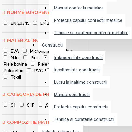
Manusi confectii metalice
NORME EUROPENE
Protectia capului confectii metalice
EN 20345
EN 20347
Tehnice si curatenie confectii metalice
MATERIAL INCALTAMINTE
Constructii
EVA
Microfibra
Nabuc
Imbracaminte constructii
Nitril
Piele
Piele bivol
Piele bovina
Piele velur
Incaltaminte constructii
Poliuretan
PVC
Softshell
Textil
Lucru la inaltime constructii
CATEGORIA DE PROTECȚIE
Manusi constructii
S1
S1P
S3
Protectia capului constructii
Tehnice si curatenie constructii
COMPOZITIE MATERIAL
Industria alimentara