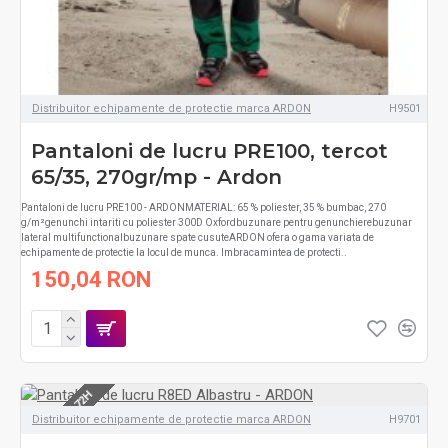
Distribuitor echipamente de protectie marca ARDON
H9501
Pantaloni de lucru PRE100, tercot
65/35, 270gr/mp - Ardon
Pantaloni de lucru PRE100 - ARDONMATERIAL: 65 % poliester, 35 % bumbac, 270
g/m²genunchi intariti cu poliester 300D Oxfordbuzunare pentru genunchierebuzunar
lateral multifunctionalbuzunare spate cusuteARDON ofera o gama variata de
echipamente de protectie la locul de munca. Imbracamintea de protecti..
150,04 RON
LIVRARE 48-72H
Distribuitor echipamente de protectie marca ARDON
H9701