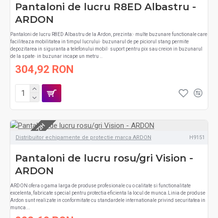
Pantaloni de lucru R8ED Albastru -
ARDON
Pantaloni de lucru R8ED Albastru de la Ardon, prezinta:∙ multe buzunare functionale care
faciliteaza mobilitatea in timpul lucrului∙ buzunarul de pe piciorul stang permite
depozitarea in siguranta a telefonului mobil∙ suport pentru pix sau creion in buzunarul
de la spate∙ in buzunar incape un metru ..
304,92 RON
LIVRARE 48-72H
Distribuitor echipamente de protectie marca ARDON
H9151
Pantaloni de lucru rosu/gri Vision -
ARDON
ARDON ofera o gama larga de produse profesionale cu o calitate si functionalitate
excelenta, fabricate special pentru protectia eficienta la locul de munca.Linia de produse
Ardon sunt realizate in conformitate cu standardele internationale privind securitatea in
munca...