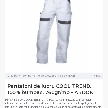
Distribuitor echipamente de protectie marca ARDON
H8801
Pantaloni de lucru COOL TREND,
100% bumbac, 260gr/mp - ARDON
Pantaloni de lucru COOL TREND.MATERIAL: 100 % bumbac, 260 g/m²pantaloni
intalieinchidere cu fermoar si nasturetalie elasticadoua buzunare la spategenunchi
intaritibuzunare multifunctionale lateralecurea textila cu catarama din plasticelemente