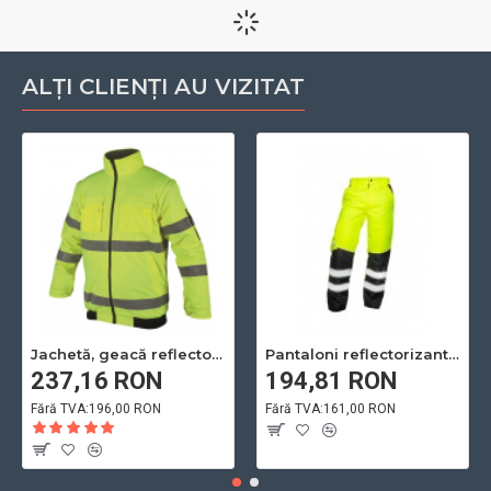
ALȚI CLIENȚI AU VIZITAT
Jachetă, geacă reflectorizanta de iarnă, 2 în 1 cu mâneci detașabile
Pantaloni reflectorizanti de lucru HOWARD galben / portocaliu
237,16 RON
194,81 RON
Fără TVA:196,00 RON
Fără TVA:161,00 RON