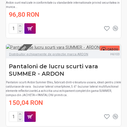
Ardon sunt realizate in conformitate cu standardele internationale privind securitatea in
munca...
96,80 RON
LIVRARE 48-72H
CADOU
Distribuitor echipamente de protectie marca ARDON
H6103
Pantaloni de lucru scurti vara
SUMMER - ARDON
Pantaloni scurti Ardon Summer Bleu, fabricati dintr-o tesatura usoara, ideali pentru zilele
calduroase de vara.∙ buzunar lateral smartphone, 5.6"∙ buzunar lateral multifunctional∙
elemente reflectorizanteLa achizitia unui echipament complet din gama SUMMER,
compus din JACHETA + PANTALONI primiti ca..
150,04 RON