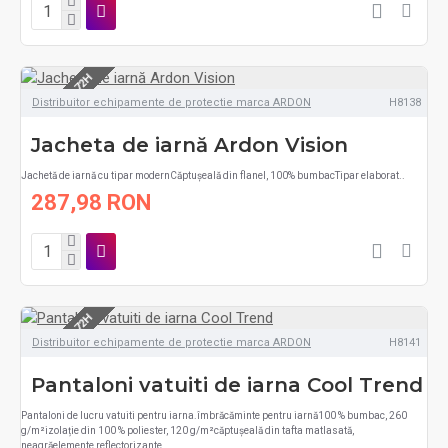
LIVRARE 48-72H
Distribuitor echipamente de protectie marca ARDON
H8138
Jacheta de iarnă Ardon Vision
Jachetă de iarnă cu tipar modernCăptușeală din flanel, 100% bumbacTipar elaborat..
287,98 RON
LIVRARE 48-72H
Distribuitor echipamente de protectie marca ARDON
H8141
Pantaloni vatuiti de iarna Cool Trend
Pantaloni de lucru vatuiti pentru iarna.îmbrăcăminte pentru iarnă100 % bumbac, 260
g/m²izolație din 100 % poliester, 120 g/m²căptușeală din tafta matlasată,
neagrăelemente reflectorizante..