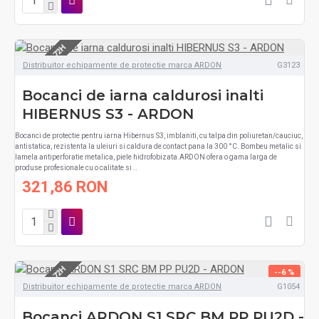
LIVRARE 48-72H
Distribuitor echipamente de protectie marca ARDON
G3123
Bocanci de iarna caldurosi inalti
HIBERNUS S3 - ARDON
Bocanci de protectie pentru iarna Hibernus S3, imblaniti, cu talpa din poliuretan/cauciuc,
antistatica, rezistenta la uleiuri si caldura de contact pana la 300 °C. Bombeu metalic si
lamela antiperforatie metalica, piele hidrofobizata.ARDON ofera o gama larga de
produse profesionale cu o calitate si ..
321,86 RON
LIVRARE 48-72H
--6 %
Distribuitor echipamente de protectie marca ARDON
G1054
Bocanci ARDON S1 SRC BM PP PU2D -