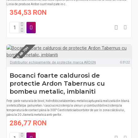
Linia de produse Ardon sunt realizate in c..
354,53 RON
LIVRARE 48-72H
Distribuitor echipamente de protectie marca ARDON
G3122
Bocanci foarte caldurosi de
protectie Ardon Tabernus cu
bombeu metalic, imblaniti
Fețe :piele naturală de bivol, hidrofobizatăbombeu metaliccăptușeală realizată din blană
sinteticăTalpa :poliuretan / cauciucrezistență la uleiuri și combustibilirezistență la
temperatură de contact până la 300°Cantistaticăabsorbitor de șoc în zona călcâiului,
până la 20 Jlamelă metalică anti-perfor..
286,77 RON