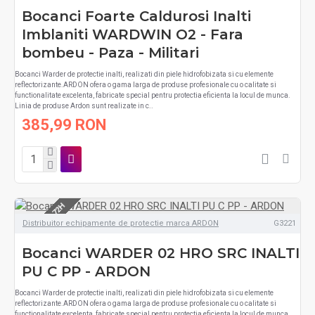
Bocanci Foarte Caldurosi Inalti
Imblaniti WARDWIN O2 - Fara
bombeu - Paza - Militari
Bocanci Warder de protectie inalti, realizati din piele hidrofobizata si cu elemente
reflectorizante.ARDON ofera o gama larga de produse profesionale cu o calitate si
functionalitate excelenta, fabricate special pentru protectia eficienta la locul de munca.
Linia de produse Ardon sunt realizate in c..
385,99 RON
LIVRARE 48-72H
Distribuitor echipamente de protectie marca ARDON
G3221
Bocanci WARDER 02 HRO SRC INALTI
PU C PP - ARDON
Bocanci Warder de protectie inalti, realizati din piele hidrofobizata si cu elemente
reflectorizante.ARDON ofera o gama larga de produse profesionale cu o calitate si
functionalitate excelenta, fabricate special pentru protectia eficienta la locul de munca.