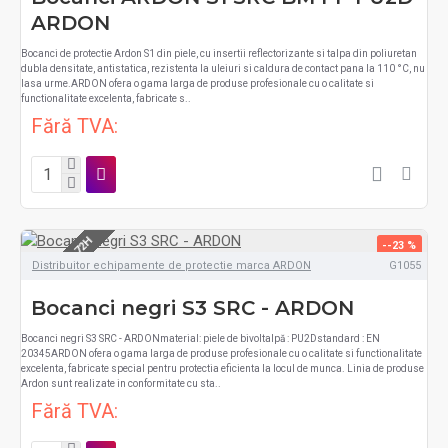
ARDON
Bocanci de protectie Ardon S1 din piele, cu insertii reflectorizante si talpa din poliuretan
dubla densitate, antistatica, rezistenta la uleiuri si caldura de contact pana la 110 °C, nu
lasa urme.ARDON ofera o gama larga de produse profesionale cu o calitate si
functionalitate excelenta, fabricate s..
Fără TVA:
LIVRARE 48-72H
--23 %
Distribuitor echipamente de protectie marca ARDON
G1055
Bocanci negri S3 SRC - ARDON
Bocanci negri S3 SRC - ARDONmaterial: piele de bivoltalpă : PU2Dstandard : EN
20345ARDON ofera o gama larga de produse profesionale cu o calitate si functionalitate
excelenta, fabricate special pentru protectia eficienta la locul de munca. Linia de produse
Ardon sunt realizate in conformitate cu sta..
Fără TVA: