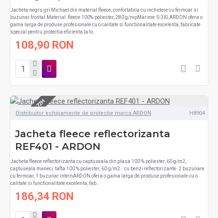
Jacheta negru-gri Michael din material fleece, confortabila cu inchidere cu fermoar si
buzunar frontal.Material: fleece 100% poliester, 280 g/mpMarime: S-3XLARDON ofera o
gama larga de produse profesionale cu o calitate si functionalitate excelenta, fabricate
special pentru protectia eficienta la lo..
108,90 RON
LIVRARE 48-72H
Distribuitor echipamente de protectie marca ARDON
H8904
Jacheta fleece reflectorizanta
REF401 - ARDON
Jacheta fleece reflectorizanta cu captuseala din plasa 100 % poliester, 60 g/m2,
captuseala maneci: tafta 100 % poliester, 60 g/m2.∙ cu benzi reflectorizante∙ 2 buzunare
cu fermoar, 1 buzunar internARDON ofera o gama larga de produse profesionale cu o
calitate si functionalitate excelenta, fab..
186,34 RON