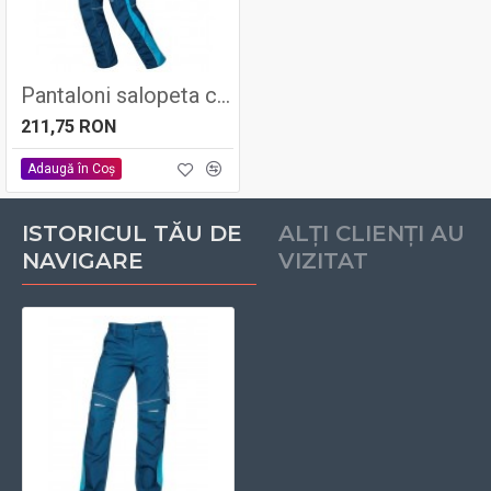
Pantaloni salopeta cu pieptar URBAN, 65% poliester - 35% bumbac, 270gr/mp - Ardon
211,75 RON
Adaugă în Coş
ISTORICUL TĂU DE
ALȚI CLIENȚI AU
NAVIGARE
VIZITAT