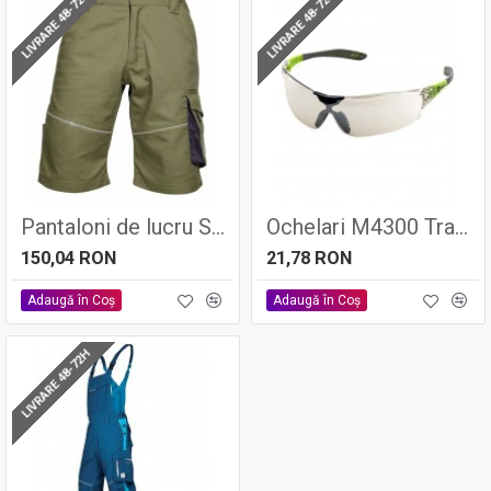
LIVRARE 48-72H
LIVRARE 48-72H
Pantaloni de lucru SUMMER Kaki, tercot 65/35, 200gr/mp - ARDON
Ochelari M4300 Transp
150,04 RON
21,78 RON
Adaugă în Coş
Adaugă în Coş
LIVRARE 48-72H