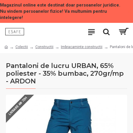
Magazinul online este destinat doar persoanelor juridice.
Nu vindem persoanelor fizice! Va multumim pentru
intelegere!
Colectii
Constructii
Imbracaminte constructii
Pantaloni de 
Pantaloni de lucru URBAN, 65%
poliester - 35% bumbac, 270gr/mp
- ARDON
LIVRARE 48-72H