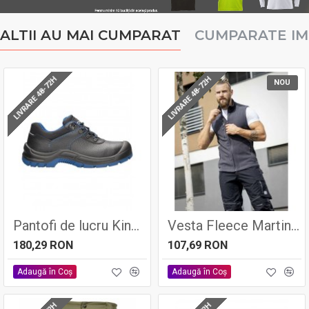
ALTII AU MAI CUMPARAT
CUMPARATE I
LIVRARE 48-72H
LIVRARE 48-72H
NOU
Pantofi de lucru Kinglow S3 - Ardon
Vesta Fleece Martin Gri Inchis
180,29 RON
107,69 RON
Adaugă în Coş
Adaugă în Coş