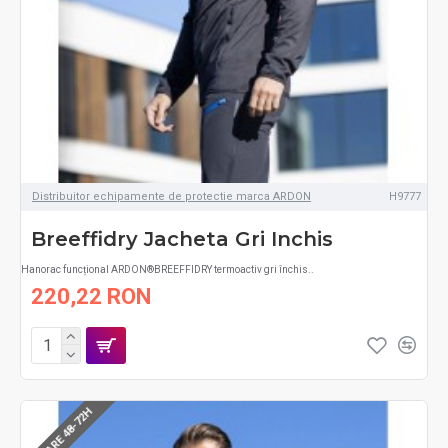
Distribuitor echipamente de protectie marca ARDON
H9777
Breeffidry Jacheta Gri Inchis
Hanorac funcțional ARDON®BREEFFIDRY termoactiv gri închis..
220,22 RON
LIVRARE 48-72H