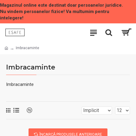
Magazinul online este destinat doar persoanelor juridice.
Nu vindem persoanelor fizice! Va multumim pentru
intelegere!
Imbracaminte
Imbracaminte
Imbracaminte
ÎNCARCĂ PRODUSELE ANTERIOARE