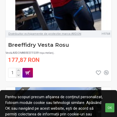
Distribuitor echipamente de protectie marca ARDON
H9768
Breeffidry Vesta Rosu
Vestă ARDON®BREEFFIDRY roșu melanj..
177,87 RON
LIVRARE 48-72H
Pentru scopuri precum afișarea de conținut personalizat,
folosim module cookie sau tehnologii similare. Apăsând
OK
OK sau navigând pe acest website, ești de acord să
permiți colectarea de informații prin cookie-uri sau