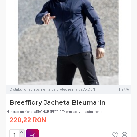
Distribuitor echipamente de protectie marca ARDON
H9776
Breeffidry Jacheta Bleumarin
Hanorac funcțional ARDON®BREEFFIDRY termoactiv albastru închis..
220,22 RON