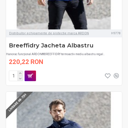
Distribuitor echipamente de protectie marca ARDON
H9778
Breeffidry Jacheta Albastru
Hanorac funcțional ARDON®BREEFFIDRY termoactiv mediu albastru regal..
220,22 RON
LIVRARE 48-72H