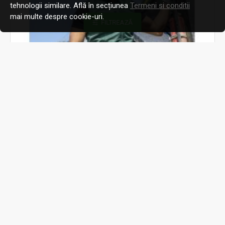
tehnologii similare. Află în secțiunea
Termeni si conditii
mai multe despre cookie-uri.
FILTREAZĂ
Distribuitor echipamente de protectie marca ARDON
H9767
Breeffidry Vesta Verde
Vestă ARDON®BREEFFIDRY verde melanj..
177,87 RON