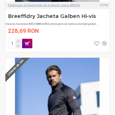
Distribuitor echipamente de protectie marca ARDON
H9782
Breeffidry Jacheta Galben Hi-vis
Hanorac funcțional ARDON®Breeffidry termoactiv de înaltă vizibilitate galben..
228,69 RON
LIVRARE 48-72H