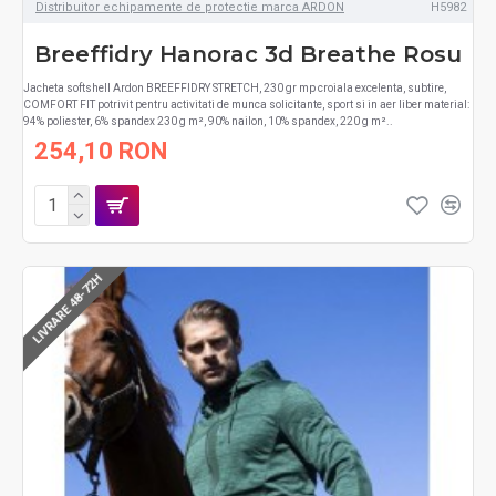
Distribuitor echipamente de protectie marca ARDON
H5982
Breeffidry Hanorac 3d Breathe Rosu
Jacheta softshell Ardon BREEFFIDRY STRETCH, 230 gr mp croiala excelenta, subtire,
COMFORT FIT potrivit pentru activitati de munca solicitante, sport si in aer liber material:
94% poliester, 6% spandex 230 g m², 90% nailon, 10% spandex, 220 g m²..
254,10 RON
LIVRARE 48-72H