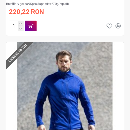
Breeffidry geaca 95pes 5spandex 270g/mp alb..
220,22 RON
LIVRARE 48-72H