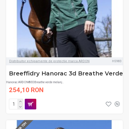
Distribuitor echipamente de protectie marca ARDON
H5983
Breeffidry Hanorac 3d Breathe Verde
Hanorac ARDON®3DBreathe verde melanj..
254,10 RON