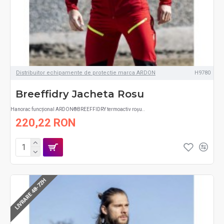
Distribuitor echipamente de protectie marca ARDON
H9780
Breeffidry Jacheta Rosu
Hanorac funcțional ARDON®BREEFFIDRY termoactiv roșu..
220,22 RON
LIVRARE 48-72H