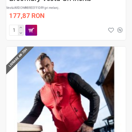
Vestă ARDON®BREEFFIDRY gri melanj..
177,87 RON
LIVRARE 48-72H