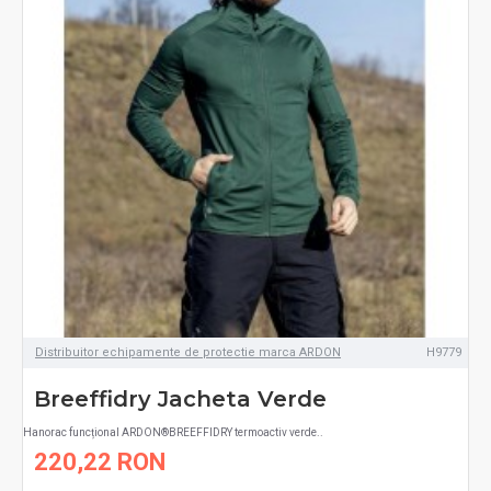
Distribuitor echipamente de protectie marca ARDON
H9779
Breeffidry Jacheta Verde
Hanorac funcțional ARDON®BREEFFIDRY termoactiv verde..
220,22 RON