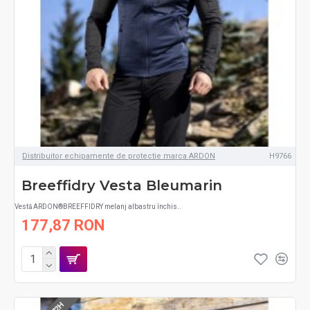
Distribuitor echipamente de protectie marca ARDON
H9766
Breeffidry Vesta Bleumarin
Vestă ARDON®BREEFFIDRY melanj albastru închis..
177,87 RON