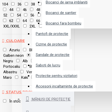
Bocanci de iarna imblaniti
104
36
38
40
42
44
46
48
50
Bocanci de santier
52
54
56
58
60
62
64
66
Bocanci fara bombeu
XXL/XXXL
2XL
3XL
Pantofi de protectie
CULOARE
Cizme de protectie
Azuriu
Bleu
Galben
Sandale de protectie
Galben neon
Gri inchis
Negru
Alb
Gri
Saboti de lucru
Portocaliu
Bleumarin
Albastru
Verde
Rosu
Protectie pentru vizitatori
Maro
Kaki
Bej
Roz
Accesorii incaltaminte de protectie
STATUS PRODUS
MĂNUȘI DE PROTECȚIE
În stoc