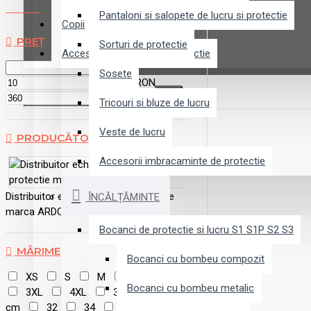
Pantaloni si salopete de lucru si protectie
Copii
PREȚ
Sorturi de protectie
Accesorii echipamente protectie
Sosete
RON
RON
Tricouri si bluze de lucru
Veste de lucru
PRODUCĂTORI
Accesorii imbracaminte de protectie
Distribuitor echipamente de protectie
ÎNCĂLȚĂMINTE
marca ARDON
Bocanci de protectie si lucru S1 S1P S2 S3
MĂRIME
Bocanci cu bombeu compozit
XS
S
M
L
XL
Bocanci cu bombeu metalic
3XL
4XL
36 cm
56
cm
32
34
5XL
98-