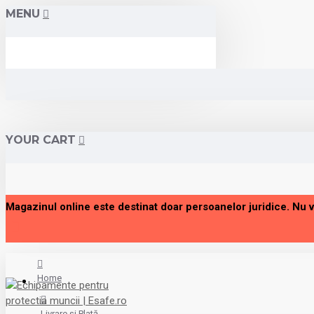
MENU
YOUR CART
Magazinul online este destinat doar persoanelor juridice. Nu 
Home
Livrare și Plată