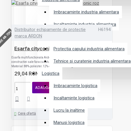
Imbracaminte industria alimentara
Incaltaminte industria alimentara
Distribuitor echipamente de protectie
H6194
RE 48-72H
marca ARDON
Manusi industria alimentara
Esarfa cityconic roz
Protectia capului industria alimentara
Esarfa multifunctionala Ardon ADEX Potrivit pentru vremea rece, datorita
Tehnice si curatenie industria alimentara
constructiei sale fara cusaturi, se usuca rapid si elimina perfect umezeala.
Material: 88% poliester, 12% elastan Culoare: gri inchis Marime: uni..
29,04 RON
Logistica
Imbracaminte logistica
ADAUGĂ ÎN COŞ
Incaltaminte logistica
Lucru la inaltime
Cere ofertă
Manusi logistica