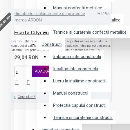
Manusi confectii metalice
Distribuitor echipamente de protectie
H6196
RE 48-72H
marca ARDON
Protectia capului confectii metalice
Tehnice si curatenie confectii metalice
Esarfa Cityconic Kaki
Esarfa multifunctionala Ardon ADEX Potrivit pentru vremea rece, datorita
Constructii
constructiei sale fara cusaturi, se usuca rapid si elimina perfect umezeala.
Material: 88% poliester, 12% elastan Culoare: gri inchis Marime: uni..
Imbracaminte constructii
29,04 RON
Incaltaminte constructii
ADAUGĂ ÎN COŞ
Lucru la inaltime constructii
Manusi constructii
Cere ofertă
Protectia capului constructii
Tehnice si curatenie constructii
Industria alimentara