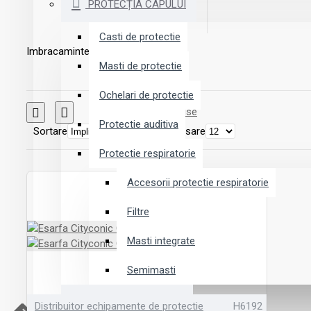
PROTECȚIA CAPULUI
Casti de protectie
Imbracaminte
Masti de protectie
Ochelari de protectie
Comparare Produse
Protectie auditiva
Sortare
Afisare
Protectie respiratorie
Accesorii protectie respiratorie
Filtre
Masti integrate
Semimasti
Distribuitor echipamente de protectie
LUCRU LA ÎNĂLȚIME
H6192