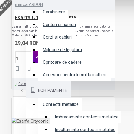
RE 48-72H
marca ARDON
Carabiniere
Esarfa Cityconic Camuflaj
Centuri si hamuri
Esarfa multifunctionala Ardon ADEX Potrivit pentru vremea rece, datorita
constructiei sale fara cusaturi, se usuca rapid si elimina perfect umezeala.
Material: 88% poliester, 12% elastan Culoare: gri inchis Marime: uni..
Corzi si cabluri
29,04 RON
Mijloace de legatura
ADAUGĂ ÎN COŞ
Opritoare de cadere
Accesorii pentru lucrul la inaltime
Cere ofertă
ECHIPAMENTE
Confectii metalice
Imbracaminte confectii metalice
Incaltaminte confectii metalice