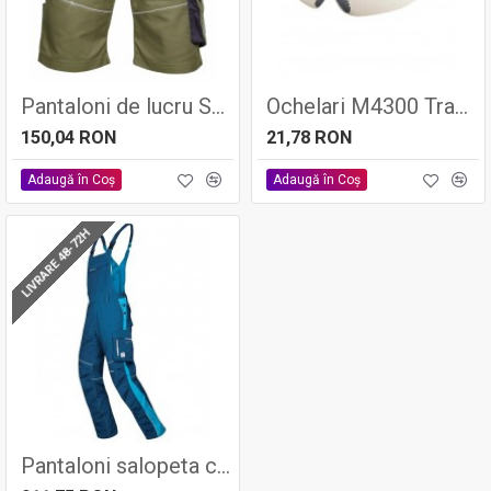
Pantaloni de lucru SUMMER Kaki, tercot 65/35, 200gr/mp - ARDON
Ochelari M4300 Transp
150,04 RON
21,78 RON
Adaugă în Coş
Adaugă în Coş
LIVRARE 48-72H
Pantaloni salopeta cu pieptar URBAN, 65% poliester - 35% bumbac, 270gr/mp - Ardon