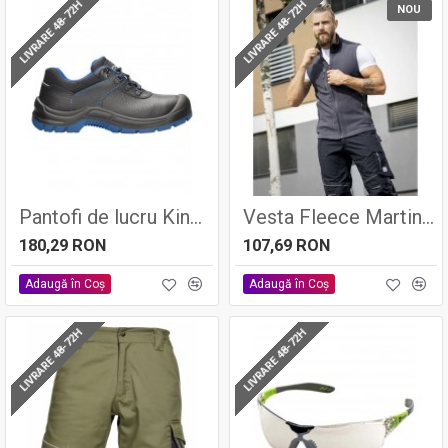
LIVRARE 48-72H
LIVRARE 48-72H
NOU
Pantofi de lucru Kinglow S3 - Ardon
Vesta Fleece Martin Gri Inchis
180,29 RON
107,69 RON
Adaugă în Coş
Adaugă în Coş
LIVRARE 48-72H
LIVRARE 48-72H