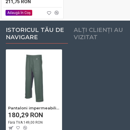
211,75 RON
Adaugă în Coş
ISTORICUL TĂU DE
ALȚI CLIENȚI AU
NAVIGARE
VIZITAT
Pantaloni impermeabili Aqua Verde - ARDON
180,29 RON
Fără TVA:149,00 RON