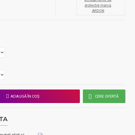
echipamente de
protectie marca
ARDON
ADAUGĂ ÎN COŞ
CERE OFERTĂ
TA
teti plati si