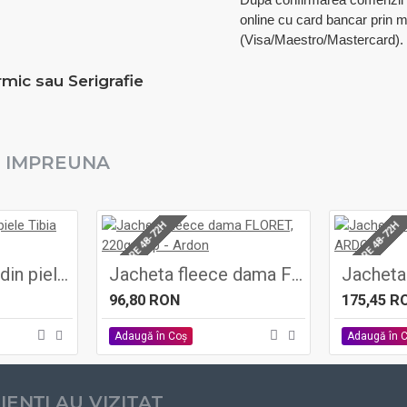
online cu card bancar prin 
(Visa/Maestro/Mastercard).
rmic sau Serigrafie
 IMPREUNA
LIVRARE 48-72H
LIVRARE 48-72H
Cizme de iarna din piele Tibia S3 - Ardon
Jacheta fleece dama FLORET, 220gr/mp - Ardon
96,80 RON
175,45 R
Adaugă în Coş
Adaugă în 
LIENȚI AU VIZITAT