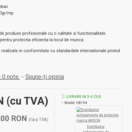
mbac
60gr/mp
 produse profesionale cu o calitate si functionalitate
 pentru protectia eficienta la locul de munca.
realizate in conformitate cu standardele internationale privind
 0 note.
-
Spune-ţi opinia
LIVRARE IN 2-4 ZILE
ON
(cu TVA)
Model:
H8194
,00 RON
(fără TVA)
Distribuitor