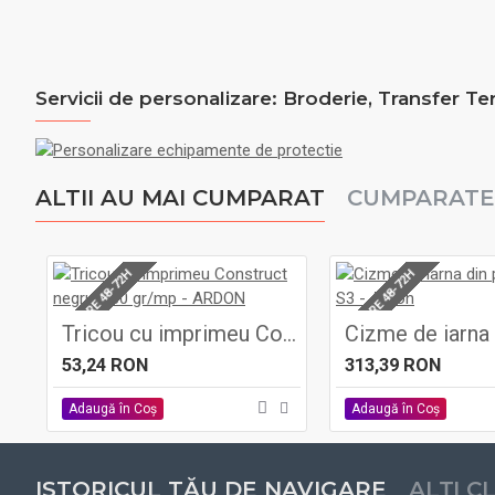
Servicii de personalizare: Broderie, Transfer Te
ALTII AU MAI CUMPARAT
CUMPARATE
LIVRARE 48-72H
LIVRARE 48-72H
Tricou cu imprimeu Construct negru, 180 gr/mp - ARDON
53,24 RON
313,39 RON
Adaugă în Coş
Adaugă în Coş
ISTORICUL TĂU DE NAVIGARE
ALȚI C