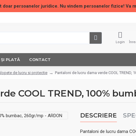
t doar persoanelor juridice. Nu vindem persoanelor fizice! Va 
Login
Înre
 ȘI PLATĂ
CONTACT
alopete de lucru si protectie
Pantaloni de lucru dama verde COOL TREND,
verde COOL TREND, 100% bum
DESCRIERE
SPE
Pantaloni de lucru dama C