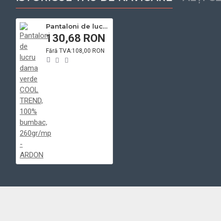
Pantaloni de lucru dama verde COOL TREND, 100% bumbac, 260gr/mp - ARDON
130,68 RON
Fără TVA:108,00 RON