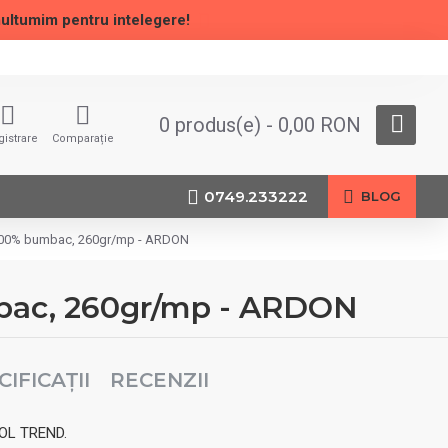
multumim pentru intelegere!
0 produs(e) - 0,00 RON
gistrare
Comparație
0749.233222
BLOG
 100% bumbac, 260gr/mp - ARDON
bac, 260gr/mp - ARDON
CIFICAȚII
RECENZII
OOL TREND.