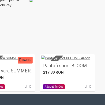
mobilPay
LIVRARE 48-72H
CADOU
Pantofi sport BLOOM - Ardon
Jacheta vara SUMMER - ARDON
217,80 RON
ON
Coş
Adaugă în Coş