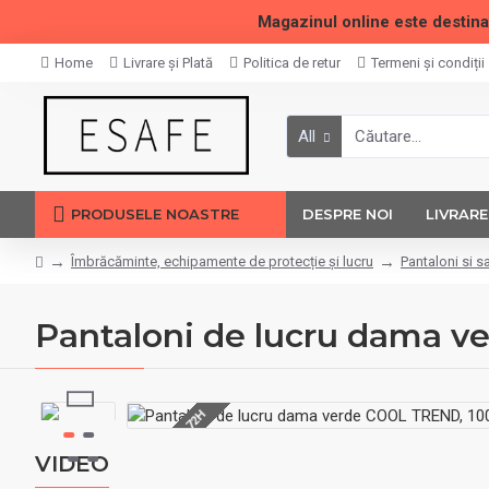
Magazinul online este destina
Home
Livrare și Plată
Politica de retur
Termeni și condiții
All
PRODUSELE NOASTRE
DESPRE NOI
LIVRARE
Îmbrăcăminte, echipamente de protecție și lucru
Pantaloni si s
Pantaloni de lucru dama 
LIVRARE 48-72H
VIDEO