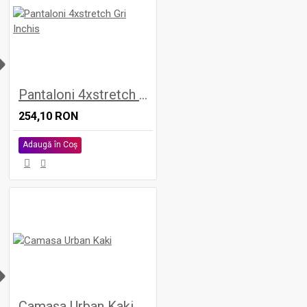
H
Pantaloni 4xstretch Gri Inchis
254,10 RON
Adaugă în Coş
H
Camasa Urban Kaki