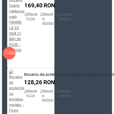
169,40 RON
Adaugă
Adaugă
Compară
în Coş
in
produsul
Wishlist
VIZUALIZARE
Bocanci de protectie cu bombeu metalic - Firsty 
128,26 RON
Adaugă
Adaugă
Compară
în Coş
in
produsul
Wishlist