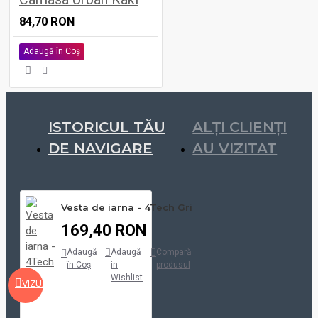
84,70 RON
Adaugă în Coş
ISTORICUL TĂU
ALȚI CLIENȚI
DE NAVIGARE
AU VIZITAT
Vesta de iarna - 4Tech Gri
169,40 RON
Adaugă
Adaugă
Compară
în Coş
in
produsul
Wishlist
VIZUALIZARE