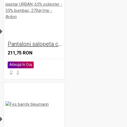
H
Pantaloni salopeta cu pieptar URBAN, 65% poliester - 35% bumbac, 270gr/mp - Ardon
211,75 RON
Adaugă în Coş
H