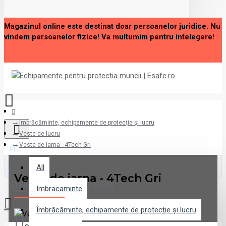
Magazinul online este destinat doar persoanelor juridice. Nu
vindem persoanelor fizice! Va multumim pentru intelegere!
Îmbrăcăminte, echipamente de protecție și lucru
Veste de lucru
Vesta de iarna - 4Tech Gri
All
All
Vesta de iarna - 4Tech Gri
0 produs(e) - 0,00 RON
Imbracaminte
Îmbrăcăminte, echipamente de protecție și lucru