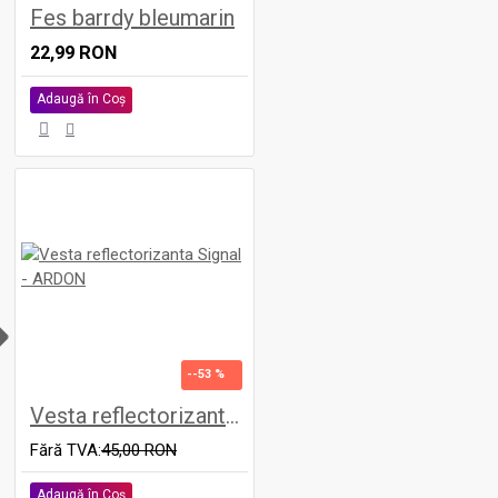
Fes barrdy bleumarin
22,99 RON
Adaugă în Coş
H
--53 %
Vesta reflectorizanta Signal - ARDON
Fără TVA:
45,00 RON
Adaugă în Coş