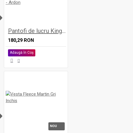
H
Pantofi de lucru Kinglow S3 - Ardon
180,29 RON
Adaugă în Coş
H
NOU