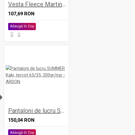
Vesta Fleece Martin Gri Inchis
107,69 RON
Adaugă în Coş
H
Pantaloni de lucru SUMMER Kaki, tercot 65/35, 200gr/mp - ARDON
150,04 RON
Adaugă în Coş