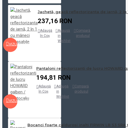
Jachetă, geacă reflectorizanta de iarnă, 2 în
237,16 RON
Adaugă
Adaugă
Compară
în Coş
in
produsul
Wishlist
VIZUALIZARE
Pantaloni reflectorizanti de lucru HOWARD ga
194,81 RON
Adaugă
Adaugă
Compară
în Coş
in
produsul
Wishlist
VIZUALIZARE
Bocanci foarte caldurosi inalti FIRWIN LB S3 SR