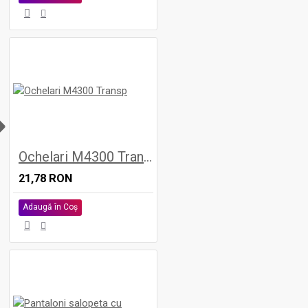
H
Ochelari M4300 Transp
21,78 RON
Adaugă în Coş