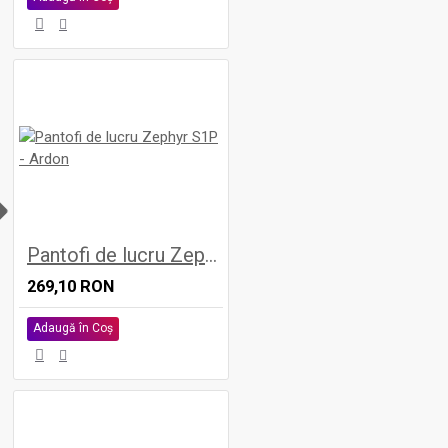
H
Pantofi de lucru Zephyr S1P - Ardon
269,10 RON
Adaugă în Coş