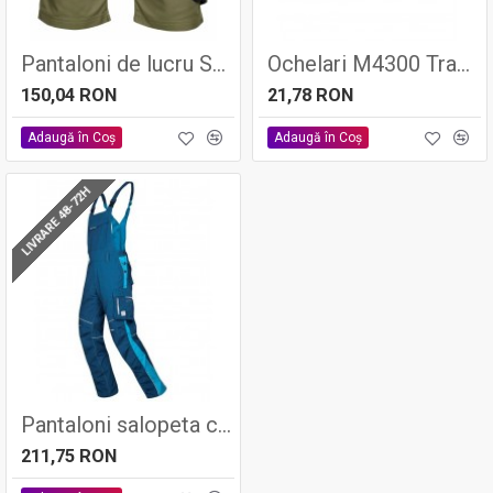
Pantaloni de lucru SUMMER Kaki, tercot 65/35, 200gr/mp - ARDON
Ochelari M4300 Transp
150,04 RON
21,78 RON
Adaugă în Coş
Adaugă în Coş
LIVRARE 48-72H
Pantaloni salopeta cu pieptar URBAN, 65% poliester - 35% bumbac, 270gr/mp - Ardon
211,75 RON