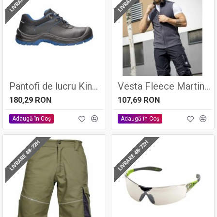
Pantofi de lucru Kinglow S3 - Ardon
Vesta Fleece Martin Gri Inchis
180,29 RON
107,69 RON
Adaugă în Coş
Adaugă în Coş
LIVRARE 48-72H
LIVRARE 48-72H