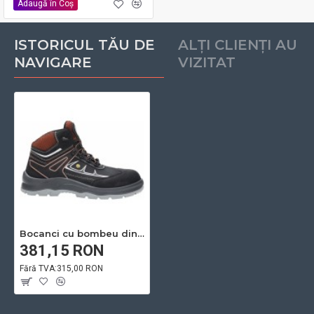
Adaugă în Coş
ISTORICUL TĂU DE
ALȚI CLIENȚI AU
NAVIGARE
VIZITAT
Bocanci cu bombeu din fibra DOZER S3 ESD SRC PU2D BC LNM - ARDON
381,15 RON
Fără TVA:315,00 RON