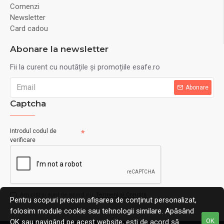
Comenzi
Newsletter
Card cadou
Abonare la newsletter
Fii la curent cu noutățile și promoțiile esafe.ro
Abonare
Captcha
Introdul codul de
verificare
Am citit şi sunt de acord cu
Termeni și Condiții
Pentru scopuri precum afișarea de conținut personalizat,
folosim module cookie sau tehnologii similare. Apăsând
OK
OK sau navigând pe acest website, ești de acord să