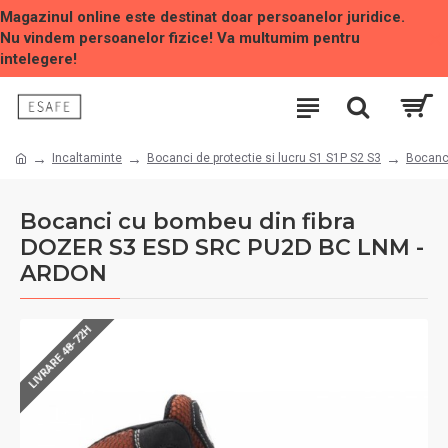
Magazinul online este destinat doar persoanelor juridice.
Nu vindem persoanelor fizice! Va multumim pentru
intelegere!
Incaltaminte
Bocanci de protectie si lucru S1 S1P S2 S3
Bocanc
Bocanci cu bombeu din fibra
DOZER S3 ESD SRC PU2D BC LNM -
ARDON
LIVRARE 48-72H