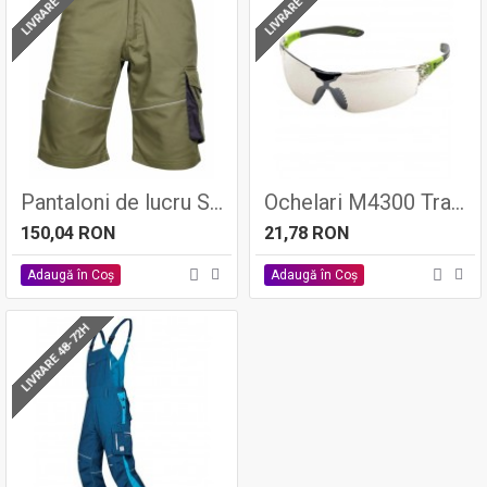
LIVRARE 48-72H
LIVRARE 48-72H
Pantaloni de lucru SUMMER Kaki, tercot 65/35, 200gr/mp - ARDON
Ochelari M4300 Transp
150,04 RON
21,78 RON
Adaugă în Coş
Adaugă în Coş
LIVRARE 48-72H