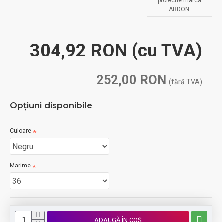
protectie marca
ARDON
304,92 RON
(cu TVA)
252,00 RON
(fără TVA)
Opţiuni disponibile
Culoare
Marime
ADAUGĂ ÎN COŞ