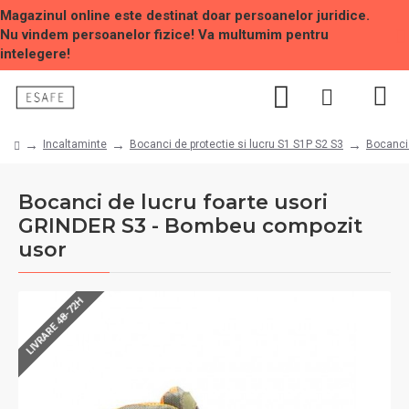
Magazinul online este destinat doar persoanelor juridice.
Nu vindem persoanelor fizice! Va multumim pentru
intelegere!
Incaltaminte
Bocanci de protectie si lucru S1 S1P S2 S3
Bocanci 
Bocanci de lucru foarte usori
GRINDER S3 - Bombeu compozit
usor
LIVRARE 48-72H