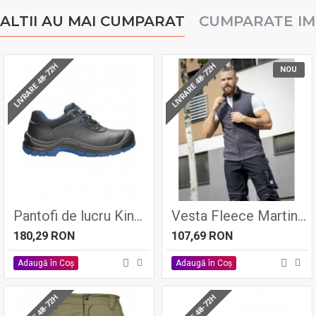
ALTII AU MAI CUMPARAT
CUMPARATE I
LIVRARE 48-72H
LIVRARE 48-72H
NOU
Pantofi de lucru Kinglow S3 - Ardon
Vesta Fleece Martin Gri Inchis
180,29 RON
107,69 RON
Adaugă în Coş
Adaugă în Coş