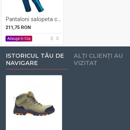
Pantaloni salopeta cu pieptar URBAN, 65% poliester - 35% bumbac, 270gr/mp - Ardon
211,75 RON
Adaugă în Coş
ISTORICUL TĂU DE
ALȚI CLIENȚI AU
NAVIGARE
VIZITAT