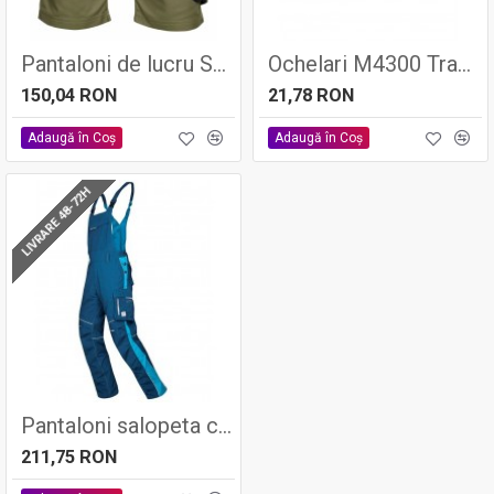
Pantaloni de lucru SUMMER Kaki, tercot 65/35, 200gr/mp - ARDON
Ochelari M4300 Transp
150,04 RON
21,78 RON
Adaugă în Coş
Adaugă în Coş
LIVRARE 48-72H
Pantaloni salopeta cu pieptar URBAN, 65% poliester - 35% bumbac, 270gr/mp - Ardon
211,75 RON