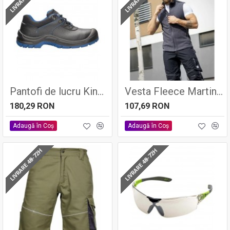
Pantofi de lucru Kinglow S3 - Ardon
Vesta Fleece Martin Gri Inchis
180,29 RON
107,69 RON
Adaugă în Coş
Adaugă în Coş
LIVRARE 48-72H
LIVRARE 48-72H