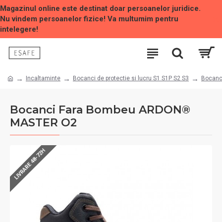
Magazinul online este destinat doar persoanelor juridice.
Nu vindem persoanelor fizice! Va multumim pentru
intelegere!
Incaltaminte
Bocanci de protectie si lucru S1 S1P S2 S3
Bocanc
Bocanci Fara Bombeu ARDON®
MASTER O2
LIVRARE 48-72H