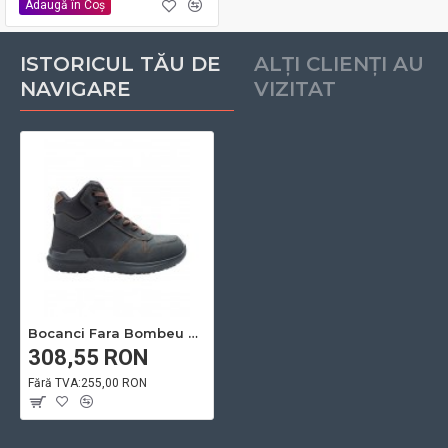
Adaugă în Coş
ISTORICUL TĂU DE
ALȚI CLIENȚI AU
NAVIGARE
VIZITAT
Bocanci Fara Bombeu ARDON® MASTER O2
308,55 RON
Fără TVA:255,00 RON