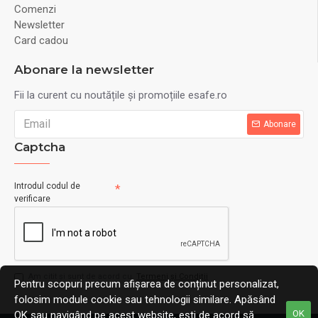
Comenzi
Newsletter
Card cadou
Abonare la newsletter
Fii la curent cu noutățile și promoțiile esafe.ro
Abonare
Captcha
Introdul codul de
verificare
Am citit şi sunt de acord cu
Termeni și Condiții
Pentru scopuri precum afișarea de conținut personalizat,
folosim module cookie sau tehnologii similare. Apăsând
OK
OK sau navigând pe acest website, ești de acord să