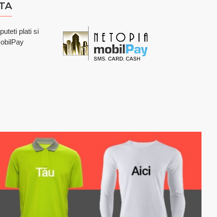
TA
teti plati si
mobilPay