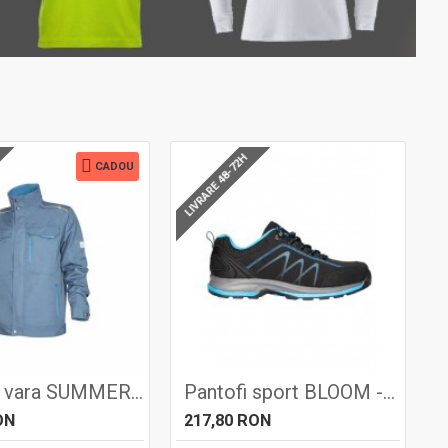
LIVRARE 48-72H
CADOU
Jacheta vara SUMMER - ARDON
Pantofi sport BLOOM - Ardon
ON
217,80 RON