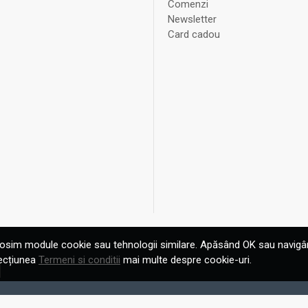
Comenzi
Newsletter
Card cadou
losim module cookie sau tehnologii similare. Apăsând OK sau navigân
secțiunea
Termeni si conditii
mai multe despre cookie-uri.