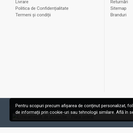
Livrare
Returnări
Politica de Confidențialitate
Sitemap
Termeni și condiții
Branduri
Pentru scopuri precum afișarea de conținut personalizat, fo
Copyright © 2020 Esafe.ro - Toate drepturile rezervate
de informații prin cookie-uri sau tehnologii similare. Află în 