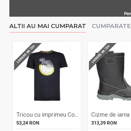
ALTII AU MAI CUMPARAT
CUMPARATE
LIVRARE 48-72H
LIVRARE 48-72H
Tricou cu imprimeu Construct negru, 180 gr/mp - ARDON
53,24 RON
313,39 RON