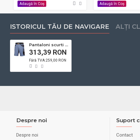
Adaugă în Coş
Adaugă în Coş
ISTORICUL TĂU DE NAVIGARE
ALȚI C
Pantaloni scurti de lucru R8ED, tercot 65/35, 245gr/mp- ARDON
313,39 RON
Fără TVA:259,00 RON
Despre noi
Suport c
Despre noi
Contact