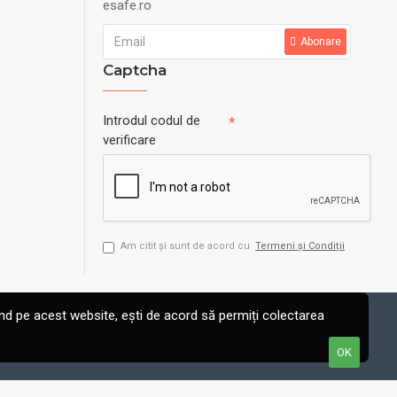
esafe.ro
Abonare
Captcha
Introdul codul de
verificare
Am citit şi sunt de acord cu
Termeni și Condiții
d pe acest website, ești de acord să permiți colectarea
OK