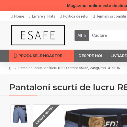
Magazinul online este destina
Home
Livrare și Plată
Politica de retur
Termeni și condiții
All
PRODUSELE NOASTRE
DESPRE NOI
LIVRARE
Pantaloni scurti de lucru R8ED, tercot 65/35, 245gr/mp- ARDON
Pantaloni scurti de lucru 
LIVRARE 48-72H