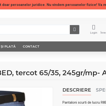
t doar persoanelor juridice. Nu vindem persoanelor fizice! Va 
Login
Înre
 ȘI PLATĂ
CONTACT
R8ED, tercot 65/35, 245gr/mp
DESCRIERE
SPE
Pantaloni scurti de lucru R8