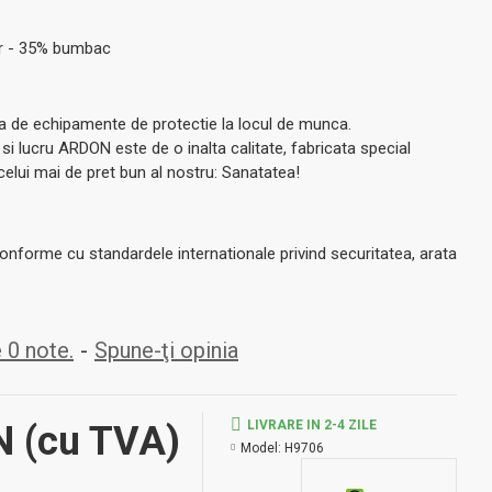
er - 35% bumbac
 de echipamente de protectie la locul de munca.
i lucru ARDON este de o inalta calitate, fabricata special
 celui mai de pret bun al nostru: Sanatatea!
nforme cu standardele internationale privind securitatea, arata
 0 note.
-
Spune-ţi opinia
LIVRARE IN 2-4 ZILE
ON
(cu TVA)
Model:
H9706