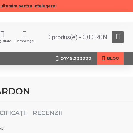
multumim pentru intelegere!
0 produs(e) - 0,00 RON
gistrare
Comparație
0749.233222
BLOG
- ARDON
CIFICAȚII
RECENZII
ED.