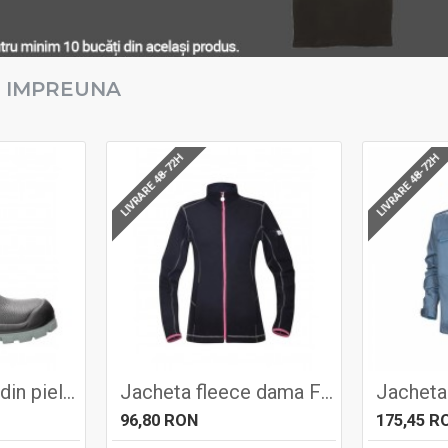
 IMPREUNA
LIVRARE 48-72H
LIVRARE 48-72H
Cizme de iarna din piele Tibia S3 - Ardon
Jacheta fleece dama FLORET, 220gr/mp - Ardon
96,80 RON
175,45 R