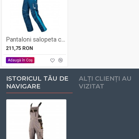
Pantaloni salopeta cu pieptar URBAN, 65% poliester - 35% bumbac, 270gr/mp - Ardon
211,75 RON
Adaugă în Coş
ISTORICUL TĂU DE
ALȚI CLIENȚI AU
NAVIGARE
VIZITAT