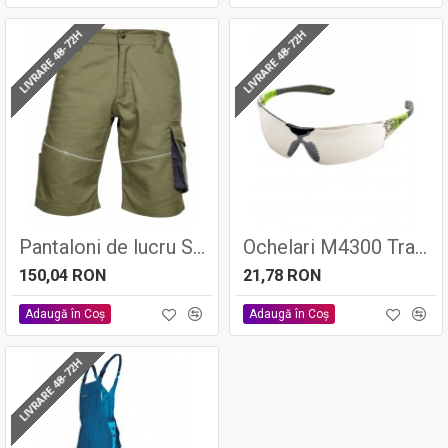
LIVRARE 48-72H
LIVRARE 48-72H
Pantaloni de lucru SUMMER Kaki, tercot 65/35, 200gr/mp - ARDON
Ochelari M4300 Transp
150,04 RON
21,78 RON
Adaugă în Coş
Adaugă în Coş
LIVRARE 48-72H