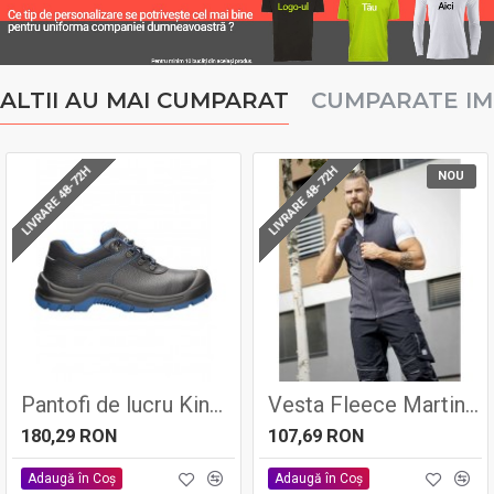
ALTII AU MAI CUMPARAT
CUMPARATE I
LIVRARE 48-72H
LIVRARE 48-72H
NOU
Pantofi de lucru Kinglow S3 - Ardon
Vesta Fleece Martin Gri Inchis
180,29 RON
107,69 RON
Adaugă în Coş
Adaugă în Coş